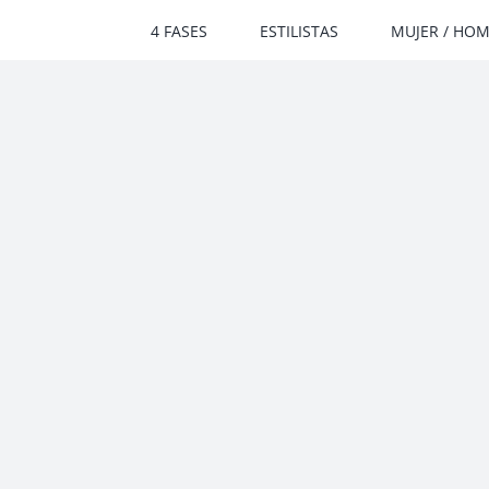
Saltar
4 FASES
ESTILISTAS
MUJER / HO
al
contenido