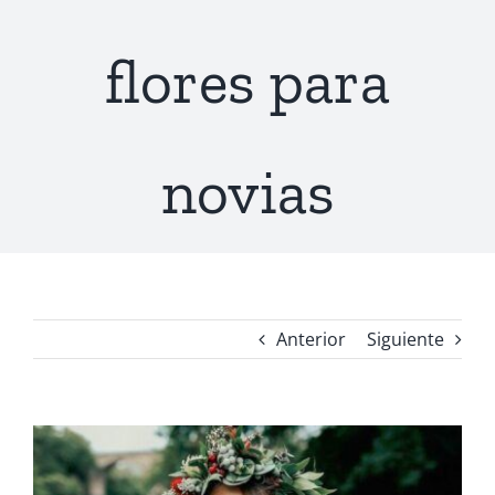
flores para
novias
Anterior
Siguiente
Ver
imagen