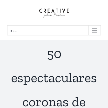
Saltar
al
contenido
Ir a...
50
espectaculares
coronas de