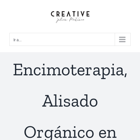
Saltar
al
contenido
Ir a...
Encimoterapia,
Alisado
Orgánico en