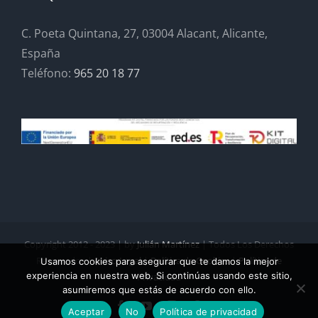
C. Poeta Quintana, 27, 03004 Alacant, Alicante,
España
Teléfono:
965 20 18 77
Copyright 2012 - 2023 | by
Julián Martínez
| Todos Los Derechos
Reservados |
Aviso Legal
|
Política de Cookies
|
Política de
Usamos cookies para asegurar que te damos la mejor
experiencia en nuestra web. Si continúas usando este sitio,
Privacidad
asumiremos que estás de acuerdo con ello.
Facebook
YouTube
Instagram
Pinterest
Aceptar
No
Política de privacidad