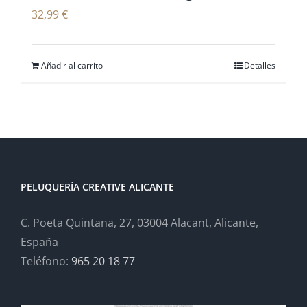
32,99
€
Añadir al carrito
Detalles
PELUQUERÍA CREATIVE ALICANTE
C. Poeta Quintana, 27, 03004 Alacant, Alicante,
España
Teléfono:
965 20 18 77