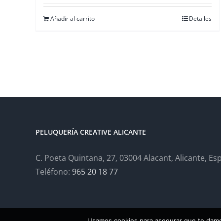
Añadir al carrito
Detalles
PELUQUERÍA CREATIVE ALICANTE
C. Poeta Quintana, 27, 03004 Alacant, Alicante, Es
Teléfono:
965 20 18 77
Usamos cookies para asegurar que te damos