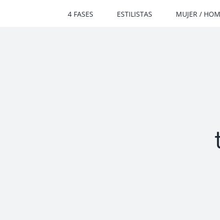
Saltar
4 FASES
ESTILISTAS
MUJER / HO
al
contenido