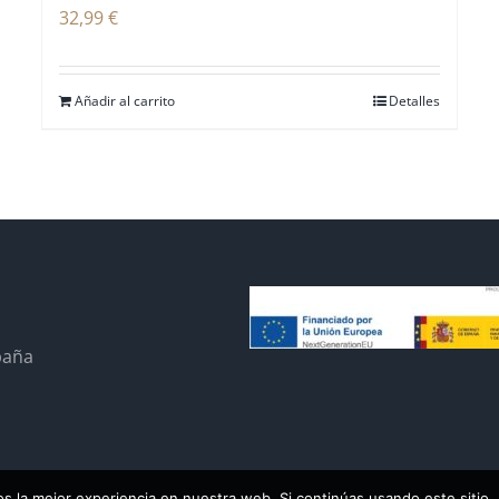
32,99
€
Añadir al carrito
Detalles
paña
 la mejor experiencia en nuestra web. Si continúas usando este sitio,