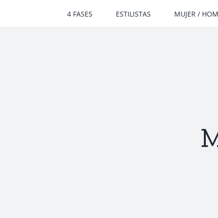
Saltar
4 FASES
ESTILISTAS
MUJER / HO
al
contenido
M