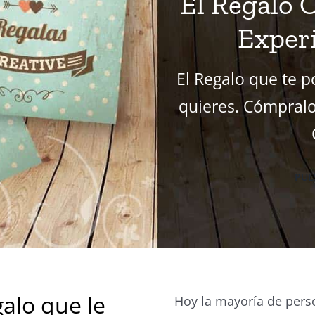
El Regalo O
Exper
El Regalo que te p
quieres. Cómpral
PUL
galo que le
Hoy la mayoría de pers