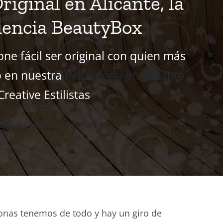
riginal en Alicante, la
iencia BeautyBox
one fácil ser original con quien más
o en nuestra
Peluquería en Alicante
Creative Estilistas
SA PARA PEDIR TU BEAUTYBOX
onas tenemos de todo y hay un giro de