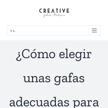
Saltar
al
contenido
Ir a...
¿Cómo elegir
unas gafas
adecuadas para