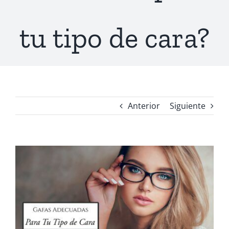
tu tipo de cara?
Anterior
Siguiente
Ver
imagen
más
grande